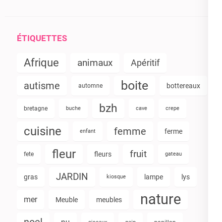
ÉTIQUETTES
Afrique
animaux
Apéritif
boite
autisme
bottereaux
automne
bzh
bretagne
buche
cave
crepe
cuisine
femme
ferme
enfant
fleur
fruit
fleurs
fete
gateau
JARDIN
gras
lampe
lys
kiosque
nature
mer
Meuble
meubles