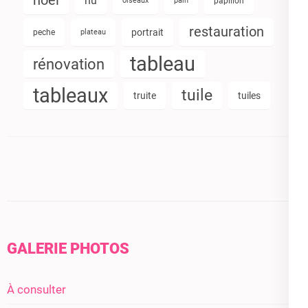
noel
nu
oiseaux
pain
papillon
restauration
portrait
peche
plateau
tableau
rénovation
tableaux
tuile
truite
tuiles
GALERIE PHOTOS
À consulter