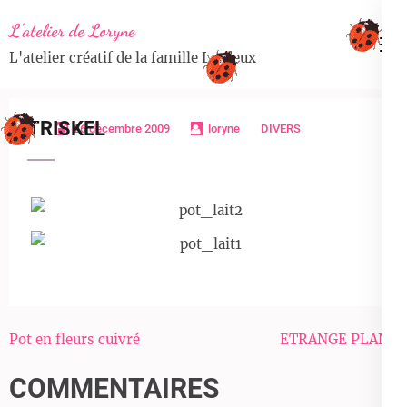
Aller
L'atelier de Loryne
au
L'atelier créatif de la famille Lardeux
contenu
(Pressez
Entrée)
TRISKEL
26 décembre 2009
loryne
DIVERS
Navigation
Pot en fleurs cuivré
ETRANGE PLANT
de
COMMENTAIRES
l’article