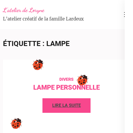
Aller
L'atelier de Loryne
au
L'atelier créatif de la famille Lardeux
contenu
(Pressez
Entrée)
ÉTIQUETTE :
LAMPE
DIVERS
LAMPE PERSONNELLE
LIRE LA SUITE