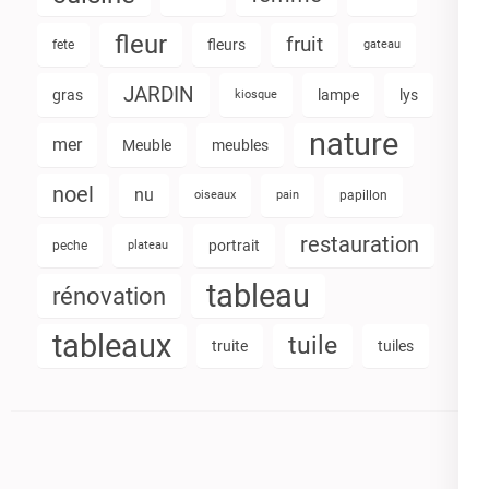
fleur
fruit
fleurs
fete
gateau
JARDIN
gras
lampe
lys
kiosque
nature
mer
Meuble
meubles
noel
nu
oiseaux
pain
papillon
restauration
portrait
peche
plateau
tableau
rénovation
tableaux
tuile
truite
tuiles