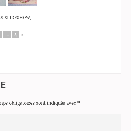
AS SLIDESHOW]
...
4
►
RE
mps obligatoires sont indiqués avec
*