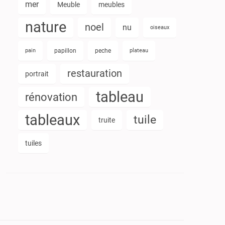
mer
Meuble
meubles
nature
noel
nu
oiseaux
pain
papillon
peche
plateau
restauration
portrait
tableau
rénovation
tableaux
tuile
truite
tuiles