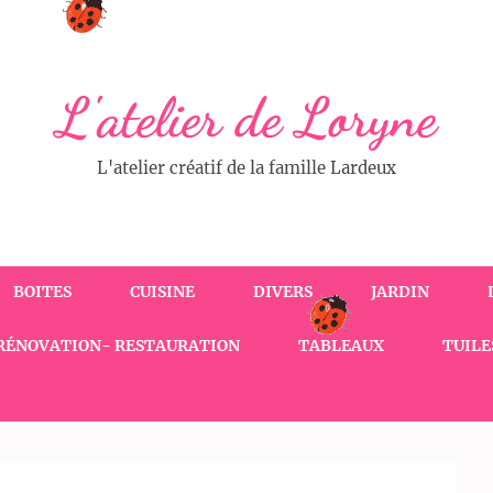
L'atelier de Loryne
L'atelier créatif de la famille Lardeux
BOITES
CUISINE
DIVERS
JARDIN
RÉNOVATION- RESTAURATION
TABLEAUX
TUILE