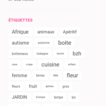
ÉTIQUETTES
Afrique
animaux
Apéritif
boite
autisme
automne
bzh
bottereaux
bretagne
buche
cuisine
cave
crepe
enfant
fleur
femme
ferme
fete
fruit
fleurs
gras
gateau
JARDIN
lampe
lys
kiosque