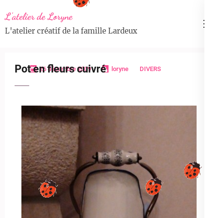
Aller
L'atelier de Loryne
au
L'atelier créatif de la famille Lardeux
contenu
(Pressez
Entrée)
Pot en fleurs cuivré
26 décembre 2009
loryne
DIVERS