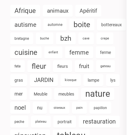
Afrique
animaux
Apéritif
boite
autisme
bottereaux
automne
bzh
bretagne
buche
cave
crepe
cuisine
femme
ferme
enfant
fleur
fruit
fleurs
fete
gateau
JARDIN
gras
lampe
lys
kiosque
nature
mer
Meuble
meubles
noel
nu
oiseaux
pain
papillon
restauration
portrait
peche
plateau