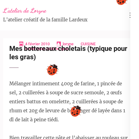
Aller
L'atelier de Loryne
au
L'atelier créatif de la famille Lardeux
contenu
(Pressez
Entrée)
4 février 2010
loryne
CUISINE
Mes bottereaux choletais (typique pour
bottereaux
,
cuisine
,
gras
les gras)
Mélanger intimement 400g de farine, 1 pincée de
sel, 2 cuillerées à soupe de sucre semoule, 2 œufs
entiers battus en omelette, 2 cuillerées à soupe de
rhum et 20g de levure de boulanger dé layée dans 1
dl de lait à peine tiédi.
Bien travailler cette pâte et l’abaisser au rouleau sur