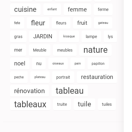
cuisine
femme
ferme
enfant
fleur
fruit
fleurs
fete
gateau
JARDIN
gras
lampe
lys
kiosque
nature
mer
Meuble
meubles
noel
nu
oiseaux
pain
papillon
restauration
portrait
peche
plateau
tableau
rénovation
tableaux
tuile
truite
tuiles