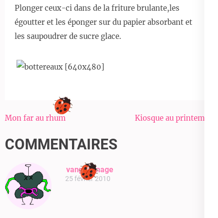
Plonger ceux-ci dans de la friture brulante,les
égoutter et les éponger sur du papier absorbant et
les saupoudrer de sucre glace.
Navigation
Mon far au rhum
Kiosque au printemps
de
COMMENTAIRES
l’article
vanpévenage
25 février 2010