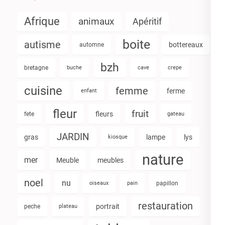
Afrique
animaux
Apéritif
boite
autisme
bottereaux
automne
bzh
bretagne
buche
cave
crepe
cuisine
femme
ferme
enfant
fleur
fruit
fleurs
fete
gateau
JARDIN
gras
lampe
lys
kiosque
nature
mer
Meuble
meubles
noel
nu
oiseaux
pain
papillon
restauration
portrait
peche
plateau