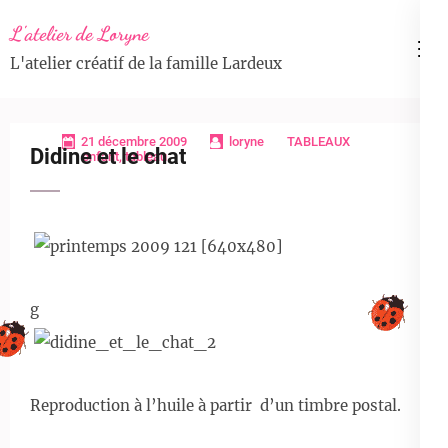
Aller
L'atelier de Loryne
au
L'atelier créatif de la famille Lardeux
contenu
(Pressez
Entrée)
21 décembre 2009
loryne
TABLEAUX
Didine et le chat
enfant
,
tableau
g
Reproduction à l’huile à partir d’un timbre postal.