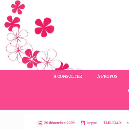
Aller
au
contenu
(Pressez
Entrée)
À CONSULTER
À PROPOS
20 décembre 2009
loryne
TABLEAUX
t