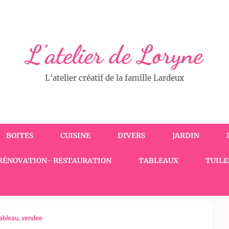
L'atelier de Loryne
L'atelier créatif de la famille Lardeux
BOITES
CUISINE
DIVERS
JARDIN
RÉNOVATION- RESTAURATION
TABLEAUX
TUILE
ableau
,
vendee