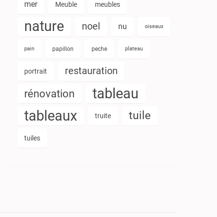
mer
Meuble
meubles
nature
noel
nu
oiseaux
pain
papillon
peche
plateau
restauration
portrait
tableau
rénovation
tableaux
tuile
truite
tuiles