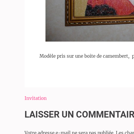
Modèle pris sur une boite de camembert, pe
Navigation
Invitation
de
LAISSER UN COMMENTAI
l’article
Votre adresse e-mail ne sera pas publiée.
Les cha