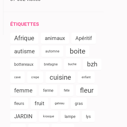
ÉTIQUETTES
Afrique
animaux
Apéritif
boite
autisme
automne
bzh
bottereaux
bretagne
buche
cuisine
cave
crepe
enfant
fleur
femme
ferme
fete
fruit
fleurs
gras
gateau
JARDIN
lampe
lys
kiosque