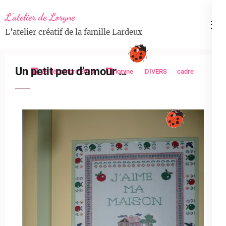
Aller
L'atelier de Loryne
au
L'atelier créatif de la famille Lardeux
contenu
(Pressez
Entrée)
Un petit peu d’amour …
28 décembre 2010
loryne
DIVERS
cadre