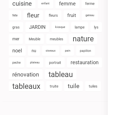
cuisine
femme
ferme
enfant
fleur
fruit
fleurs
fete
gateau
JARDIN
gras
lampe
lys
kiosque
nature
mer
Meuble
meubles
noel
nu
oiseaux
pain
papillon
restauration
portrait
peche
plateau
tableau
rénovation
tableaux
tuile
truite
tuiles