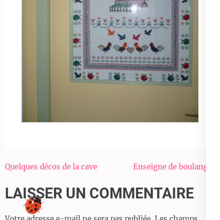
Navigation
Quelques décos de la cave
Enseigne de boulanger
de
LAISSER UN COMMENTAIRE
l’article
Votre adresse e-mail ne sera pas publiée.
Les champs