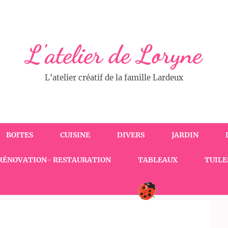
L'atelier de Loryne
L'atelier créatif de la famille Lardeux
BOITES
CUISINE
DIVERS
JARDIN
RÉNOVATION- RESTAURATION
TABLEAUX
TUILE