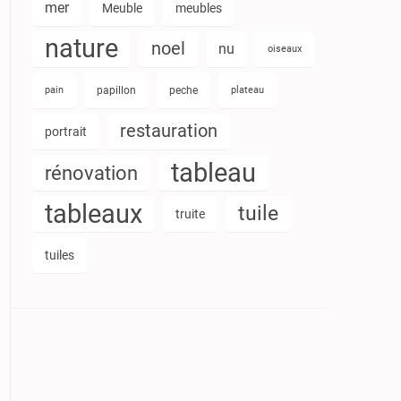
mer
Meuble
meubles
nature
noel
nu
oiseaux
pain
papillon
peche
plateau
restauration
portrait
tableau
rénovation
tableaux
tuile
truite
tuiles