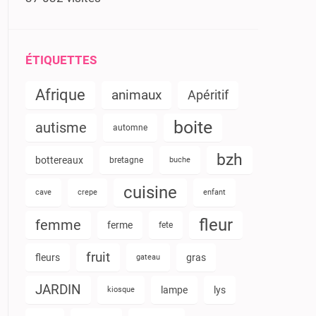
ÉTIQUETTES
Afrique
animaux
Apéritif
boite
autisme
automne
bzh
bottereaux
bretagne
buche
cuisine
cave
crepe
enfant
fleur
femme
ferme
fete
fruit
fleurs
gras
gateau
JARDIN
lampe
lys
kiosque