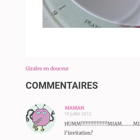
Navigation
Girafes en douceur
de
COMMENTAIRES
l’article
MAMAN
10 juillet 2012
HUMM!!!!!!!!!!!!!!!!!MIAM………M
l’invitation?