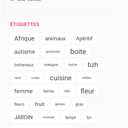
ÉTIQUETTES
Afrique
animaux
Apéritif
boite
autisme
automne
bzh
bottereaux
bretagne
buche
cuisine
cave
crepe
enfant
fleur
femme
ferme
fete
fruit
fleurs
gras
gateau
JARDIN
lampe
lys
kiosque