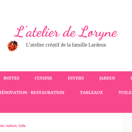
L'atelier de Loryne
L'atelier créatif de la famille Lardeux
BOITES
CUISINE
DIVERS
JARDIN
RÉNOVATION- RESTAURATION
TABLEAUX
TUILE
er
,
nature
,
tuile