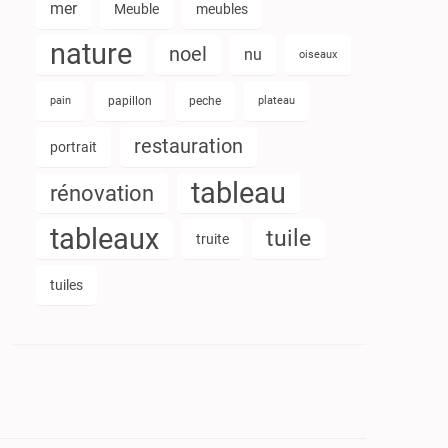
mer
Meuble
meubles
nature
noel
nu
oiseaux
pain
papillon
peche
plateau
restauration
portrait
tableau
rénovation
tableaux
tuile
truite
tuiles