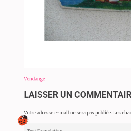
Navigation
Vendange
de
LAISSER UN COMMENTAI
l’article
Votre adresse e-mail ne sera pas publiée.
Les cha
Test