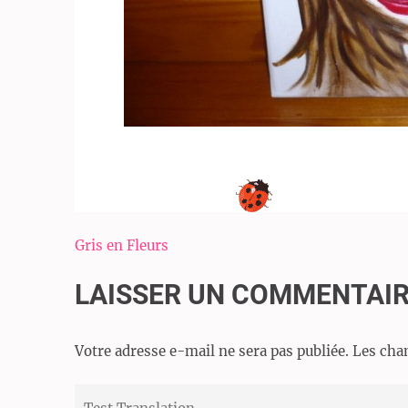
Navigation
Gris en Fleurs
de
LAISSER UN COMMENTAI
l’article
Votre adresse e-mail ne sera pas publiée.
Les cha
Test