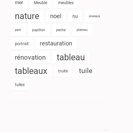
mer
Meuble
meubles
nature
noel
nu
oiseaux
pain
papillon
peche
plateau
restauration
portrait
tableau
rénovation
tableaux
tuile
truite
tuiles