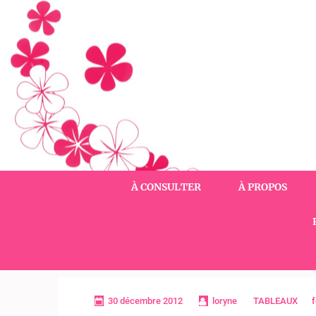
Aller
au
contenu
(Pressez
Entrée)
À CONSULTER
À PROPOS
30 décembre 2012
loryne
TABLEAUX