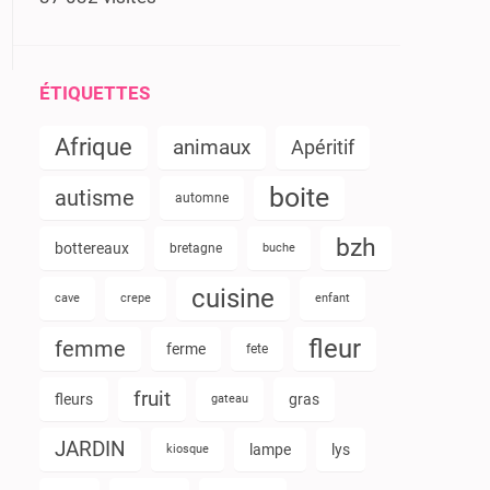
ÉTIQUETTES
Afrique
animaux
Apéritif
boite
autisme
automne
bzh
bottereaux
bretagne
buche
cuisine
cave
crepe
enfant
fleur
femme
ferme
fete
fruit
fleurs
gras
gateau
JARDIN
lampe
lys
kiosque