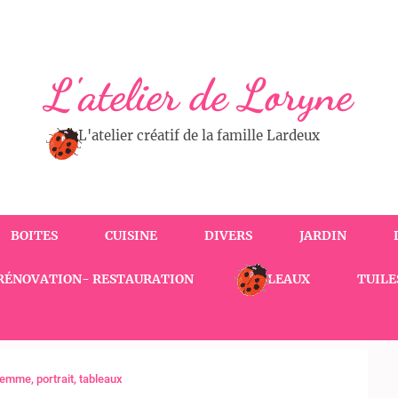
L'atelier de Loryne
L'atelier créatif de la famille Lardeux
BOITES
CUISINE
DIVERS
JARDIN
RÉNOVATION- RESTAURATION
TABLEAUX
TUILE
femme
,
portrait
,
tableaux