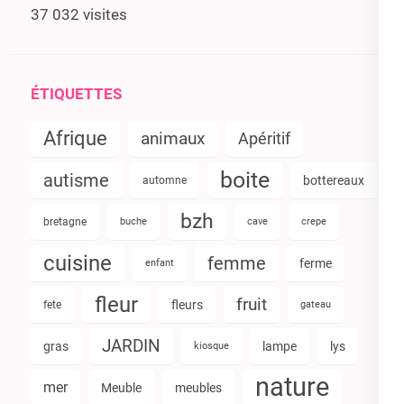
37 032 visites
ÉTIQUETTES
Afrique
animaux
Apéritif
boite
autisme
bottereaux
automne
bzh
bretagne
buche
cave
crepe
cuisine
femme
ferme
enfant
fleur
fruit
fleurs
fete
gateau
JARDIN
gras
lampe
lys
kiosque
nature
mer
Meuble
meubles