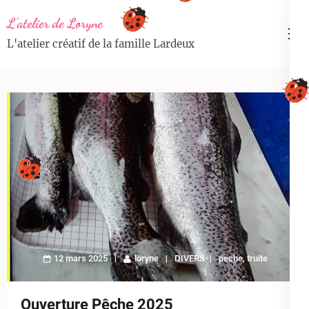
Aller
L'atelier de Loryne
au
L'atelier créatif de la famille Lardeux
contenu
(Pressez
Entrée)
12 mars 2025
loryne
DIVERS
peche
,
truite
Ouverture Pêche 2025