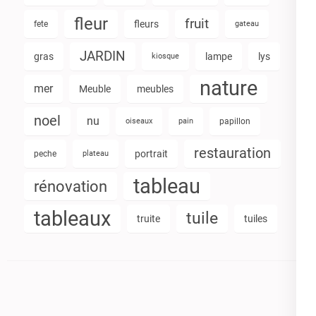
fleur
fruit
fleurs
fete
gateau
JARDIN
gras
lampe
lys
kiosque
nature
mer
Meuble
meubles
noel
nu
oiseaux
pain
papillon
restauration
portrait
peche
plateau
tableau
rénovation
tableaux
tuile
truite
tuiles