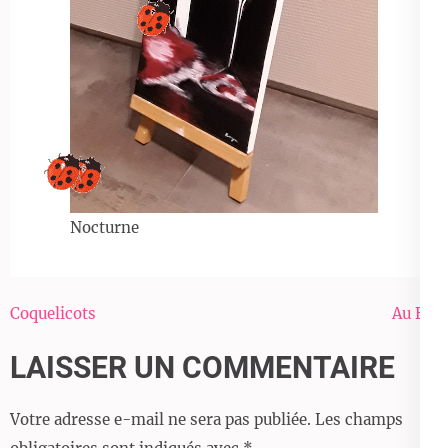
Nocturne
Navigation
Coquelicots
Au Bal
de
LAISSER UN COMMENTAIRE
l’article
Votre adresse e-mail ne sera pas publiée.
Les champs