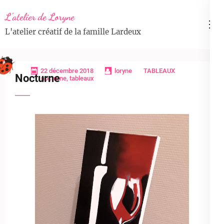
Aller
L'atelier de Loryne
au
L'atelier créatif de la famille Lardeux
contenu
(Pressez
Entrée)
22 décembre 2018
loryne
TABLEAUX
Nocturne
nocturne
,
tableaux