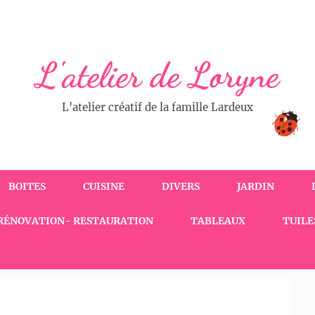
L'atelier de Loryne
L'atelier créatif de la famille Lardeux
BOITES
CUISINE
DIVERS
JARDIN
RÉNOVATION- RESTAURATION
TABLEAUX
TUILE