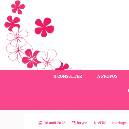
Aller
au
contenu
(Pressez
Entrée)
À CONSULTER
À PROPOS
16 août 2012
loryne
DIVERS
mariage