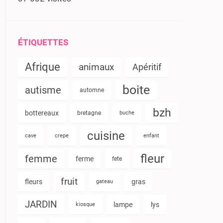
ÉTIQUETTES
Afrique
animaux
Apéritif
boite
autisme
automne
bzh
bottereaux
bretagne
buche
cuisine
cave
crepe
enfant
fleur
femme
ferme
fete
fruit
fleurs
gras
gateau
JARDIN
lampe
lys
kiosque