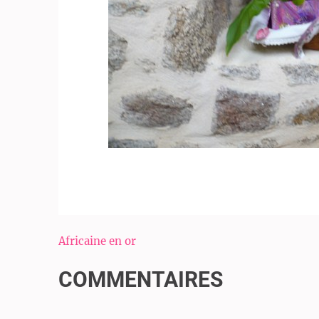
Navigation
Africaine en or
de
COMMENTAIRES
l’article