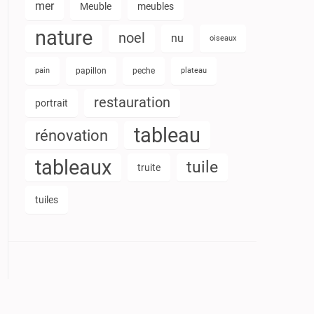
mer
Meuble
meubles
nature
noel
nu
oiseaux
pain
papillon
peche
plateau
restauration
portrait
tableau
rénovation
tableaux
tuile
truite
tuiles