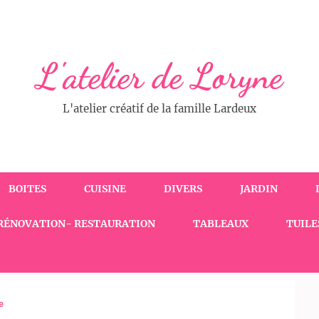
L'atelier de Loryne
L'atelier créatif de la famille Lardeux
BOITES
CUISINE
DIVERS
JARDIN
RÉNOVATION- RESTAURATION
TABLEAUX
TUILE
e