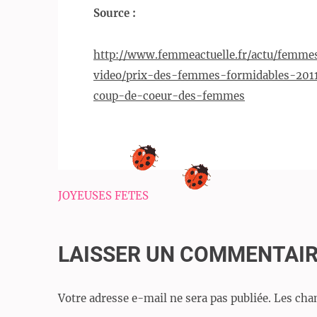
Source :
http://www.femmeactuelle.fr/actu/femmes
video/prix-des-femmes-formidables-2011
coup-de-coeur-des-femmes
Navigation
JOYEUSES FETES
de
l’article
LAISSER UN COMMENTAI
Votre adresse e-mail ne sera pas publiée.
Les cha