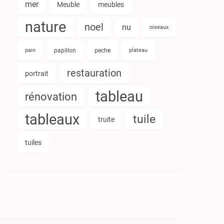
mer
Meuble
meubles
nature
noel
nu
oiseaux
pain
papillon
peche
plateau
restauration
portrait
tableau
rénovation
tableaux
tuile
truite
tuiles