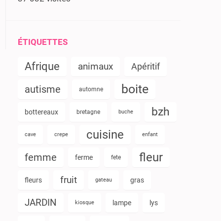
ÉTIQUETTES
Afrique
animaux
Apéritif
boite
autisme
automne
bzh
bottereaux
bretagne
buche
cuisine
cave
crepe
enfant
fleur
femme
ferme
fete
fruit
fleurs
gras
gateau
JARDIN
lampe
lys
kiosque