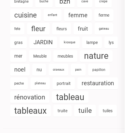
bzh
bretagne
buche
cave
crepe
cuisine
femme
ferme
enfant
fleur
fruit
fleurs
fete
gateau
JARDIN
gras
lampe
lys
kiosque
nature
mer
Meuble
meubles
noel
nu
oiseaux
pain
papillon
restauration
portrait
peche
plateau
tableau
rénovation
tableaux
tuile
truite
tuiles