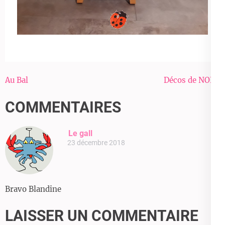
Navigation
Au Bal
Décos de NOEL
de
COMMENTAIRES
l’article
Le gall
23 décembre 2018
Bravo Blandine
LAISSER UN COMMENTAIRE