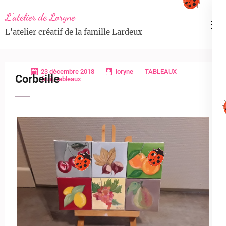
Aller
L'atelier de Loryne
au
L'atelier créatif de la famille Lardeux
contenu
(Pressez
Entrée)
23 décembre 2018
loryne
TABLEAUX
Corbeille
fruit
,
tableaux