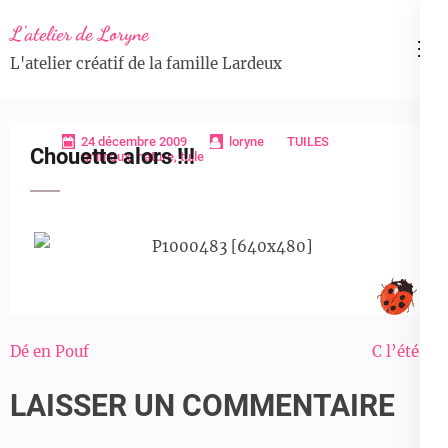
Aller
L'atelier de Loryne
au
L'atelier créatif de la famille Lardeux
contenu
(Pressez
Entrée)
24 décembre 2009
loryne
TUILES
Chouette alors !!!
animaux
,
nature
,
tuile
Navigation
Dé en Pouf
C l’été !!!
de
LAISSER UN COMMENTAIRE
l’article