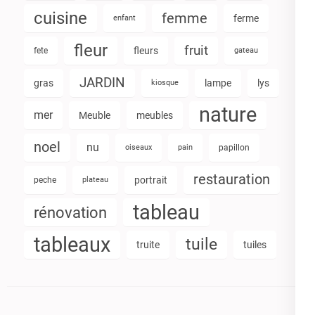
cuisine
femme
ferme
enfant
fleur
fruit
fleurs
fete
gateau
JARDIN
gras
lampe
lys
kiosque
nature
mer
Meuble
meubles
noel
nu
oiseaux
pain
papillon
restauration
portrait
peche
plateau
tableau
rénovation
tableaux
tuile
truite
tuiles