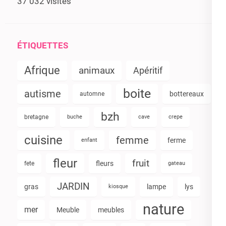
37 032 visites
ÉTIQUETTES
Afrique
animaux
Apéritif
boite
autisme
bottereaux
automne
bzh
bretagne
buche
cave
crepe
cuisine
femme
ferme
enfant
fleur
fruit
fleurs
fete
gateau
JARDIN
gras
lampe
lys
kiosque
nature
mer
Meuble
meubles