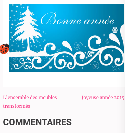
Navigation
L’ensemble des meubles
Joyeuse année 2015 !!!
de
transformés
l’article
COMMENTAIRES