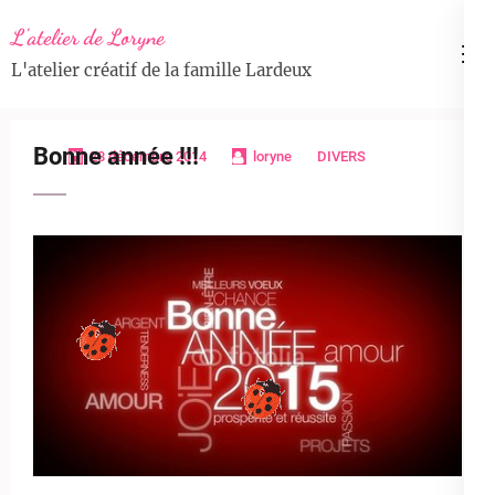
Aller
L'atelier de Loryne
au
L'atelier créatif de la famille Lardeux
contenu
(Pressez
Entrée)
Bonne année !!!
28 décembre 2014
loryne
DIVERS