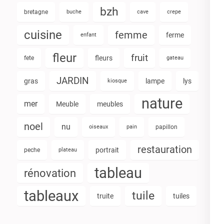
bzh
bretagne
buche
cave
crepe
cuisine
femme
ferme
enfant
fleur
fruit
fleurs
fete
gateau
JARDIN
gras
lampe
lys
kiosque
nature
mer
Meuble
meubles
noel
nu
oiseaux
pain
papillon
restauration
portrait
peche
plateau
tableau
rénovation
tableaux
tuile
truite
tuiles