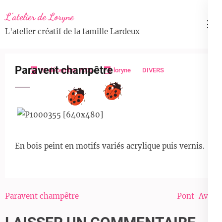
Aller
L'atelier de Loryne
au
L'atelier créatif de la famille Lardeux
contenu
(Pressez
Entrée)
Paravent champêtre
21 décembre 2009
loryne
DIVERS
En bois peint en motifs variés acrylique puis vernis.
Navigation
Paravent champêtre
Pont-Aven
de