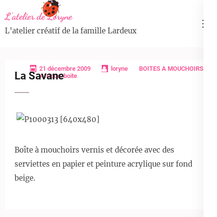
Aller
L'atelier de Loryne
au
L'atelier créatif de la famille Lardeux
contenu
(Pressez
Entrée)
21 décembre 2009
loryne
BOITES A MOUCHOIRS
La Savane
Afrique
,
boite
Boîte à mouchoirs vernis et décorée avec des
serviettes en papier et peinture acrylique sur fond
beige.