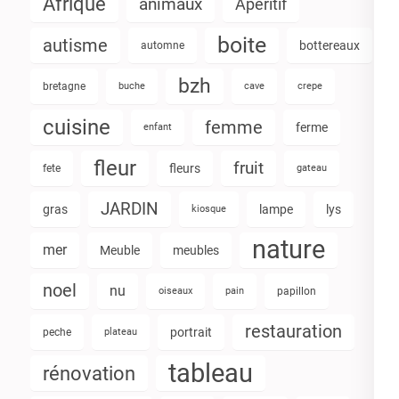
Afrique
animaux
Apéritif
boite
autisme
bottereaux
automne
bzh
bretagne
buche
cave
crepe
cuisine
femme
ferme
enfant
fleur
fruit
fleurs
fete
gateau
JARDIN
gras
lampe
lys
kiosque
nature
mer
Meuble
meubles
noel
nu
oiseaux
pain
papillon
restauration
portrait
peche
plateau
tableau
rénovation