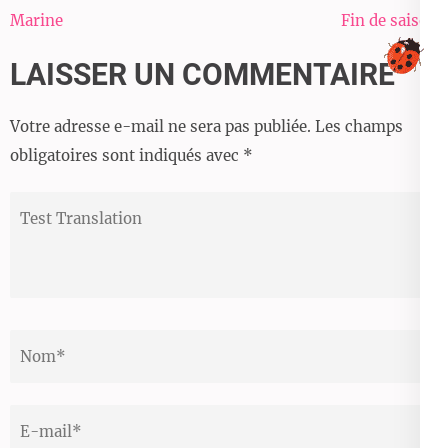
Navigation
Marine
Fin de saison
de
LAISSER UN COMMENTAIRE
l’article
Votre adresse e-mail ne sera pas publiée.
Les champs
obligatoires sont indiqués avec
*
Test
Translation
Nom
*
Email
*