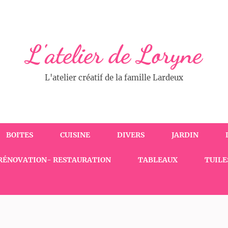
L'atelier de Loryne
L'atelier créatif de la famille Lardeux
BOITES
CUISINE
DIVERS
JARDIN
RÉNOVATION- RESTAURATION
TABLEAUX
TUILE