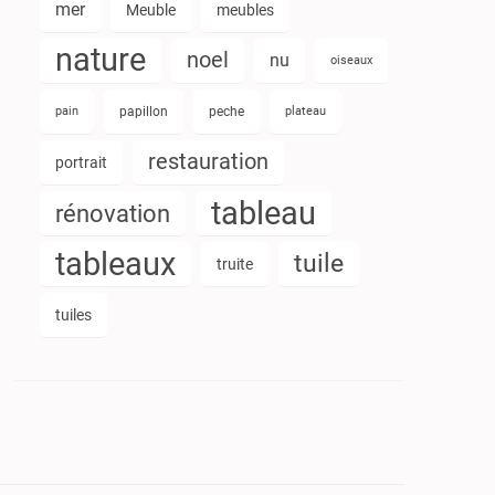
mer
Meuble
meubles
nature
noel
nu
oiseaux
pain
papillon
peche
plateau
restauration
portrait
tableau
rénovation
tableaux
tuile
truite
tuiles