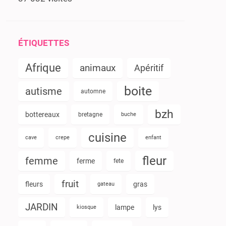
ÉTIQUETTES
Afrique
animaux
Apéritif
boite
autisme
automne
bzh
bottereaux
bretagne
buche
cuisine
cave
crepe
enfant
fleur
femme
ferme
fete
fruit
fleurs
gras
gateau
JARDIN
lampe
lys
kiosque