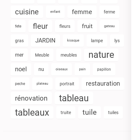
cuisine
femme
ferme
enfant
fleur
fruit
fleurs
fete
gateau
JARDIN
gras
lampe
lys
kiosque
nature
mer
Meuble
meubles
noel
nu
oiseaux
pain
papillon
restauration
portrait
peche
plateau
tableau
rénovation
tableaux
tuile
truite
tuiles