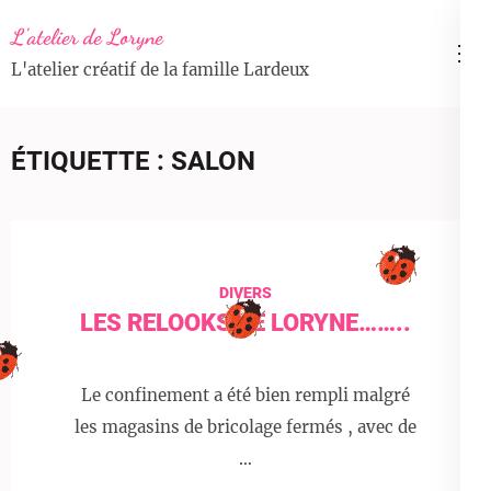
Aller
L'atelier de Loryne
au
L'atelier créatif de la famille Lardeux
contenu
(Pressez
Entrée)
ÉTIQUETTE :
SALON
DIVERS
LES RELOOKS DE LORYNE……..
Le confinement a été bien rempli malgré
les magasins de bricolage fermés , avec de
…