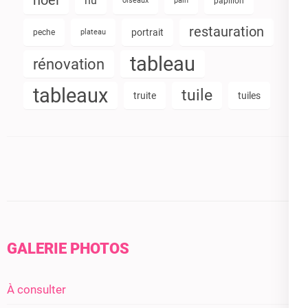
noel
nu
oiseaux
pain
papillon
restauration
portrait
peche
plateau
tableau
rénovation
tableaux
tuile
truite
tuiles
GALERIE PHOTOS
À consulter