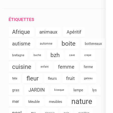
ÉTIQUETTES
Afrique
animaux
Apéritif
boite
autisme
bottereaux
automne
bzh
bretagne
buche
cave
crepe
cuisine
femme
ferme
enfant
fleur
fruit
fleurs
fete
gateau
JARDIN
gras
lampe
lys
kiosque
nature
mer
Meuble
meubles