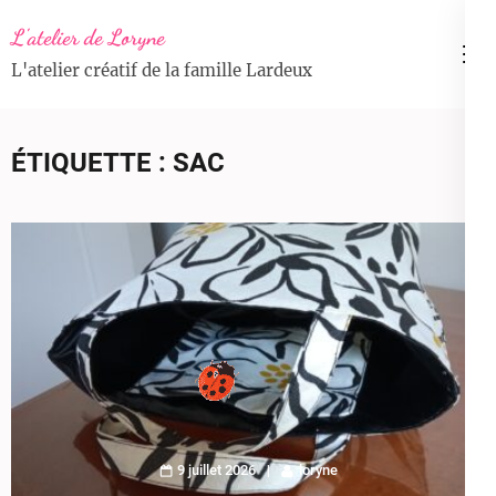
Aller
L'atelier de Loryne
au
L'atelier créatif de la famille Lardeux
contenu
(Pressez
Entrée)
ÉTIQUETTE :
SAC
9 juillet 2026
loryne