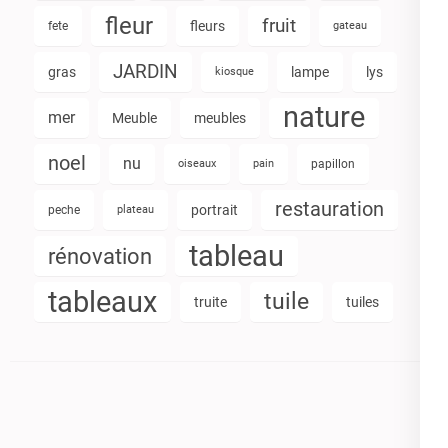
fleur
fruit
fleurs
fete
gateau
JARDIN
gras
lampe
lys
kiosque
nature
mer
Meuble
meubles
noel
nu
oiseaux
pain
papillon
restauration
portrait
peche
plateau
tableau
rénovation
tableaux
tuile
truite
tuiles