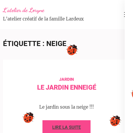
Aller
L'atelier de Loryne
au
L'atelier créatif de la famille Lardeux
contenu
(Pressez
Entrée)
ÉTIQUETTE :
NEIGE
JARDIN
LE JARDIN ENNEIGÉ
Le jardin sous la neige !!!
LIRE LA SUITE