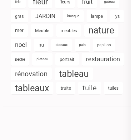
fleur
fruit
fleurs
fete
gateau
JARDIN
gras
lampe
lys
kiosque
nature
mer
Meuble
meubles
noel
nu
oiseaux
pain
papillon
restauration
portrait
peche
plateau
tableau
rénovation
tableaux
tuile
truite
tuiles