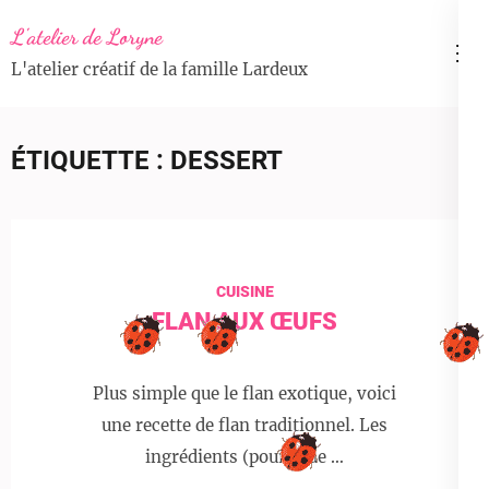
Aller
L'atelier de Loryne
au
L'atelier créatif de la famille Lardeux
contenu
(Pressez
Entrée)
ÉTIQUETTE :
DESSERT
CUISINE
FLAN AUX ŒUFS
Plus simple que le flan exotique, voici
une recette de flan traditionnel. Les
ingrédients (pour 1l de …