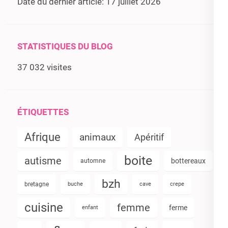
Date du dernier article:
17 juillet 2026
STATISTIQUES DU BLOG
37 032 visites
ÉTIQUETTES
Afrique
animaux
Apéritif
boite
autisme
bottereaux
automne
bzh
bretagne
buche
cave
crepe
cuisine
femme
ferme
enfant