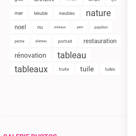
nature
mer
Meuble
meubles
noel
nu
oiseaux
pain
papillon
restauration
portrait
peche
plateau
tableau
rénovation
tableaux
tuile
truite
tuiles