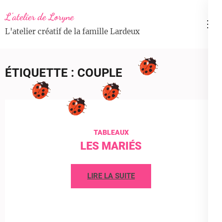
Aller
L'atelier de Loryne
au
L'atelier créatif de la famille Lardeux
contenu
(Pressez
Entrée)
ÉTIQUETTE :
COUPLE
TABLEAUX
LES MARIÉS
LIRE LA SUITE