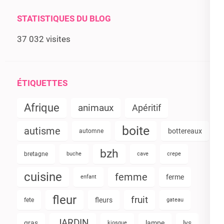
STATISTIQUES DU BLOG
37 032 visites
ÉTIQUETTES
Afrique
animaux
Apéritif
boite
autisme
bottereaux
automne
bzh
bretagne
buche
cave
crepe
cuisine
femme
ferme
enfant
fleur
fruit
fleurs
fete
gateau
JARDIN
gras
lampe
lys
kiosque