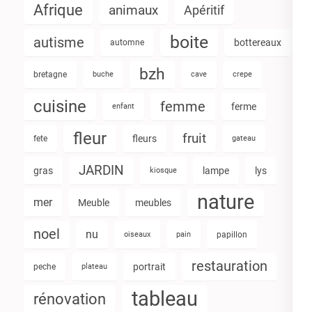
Afrique
animaux
Apéritif
boite
autisme
bottereaux
automne
bzh
bretagne
buche
cave
crepe
cuisine
femme
ferme
enfant
fleur
fruit
fleurs
fete
gateau
JARDIN
gras
lampe
lys
kiosque
nature
mer
Meuble
meubles
noel
nu
oiseaux
pain
papillon
restauration
portrait
peche
plateau
tableau
rénovation