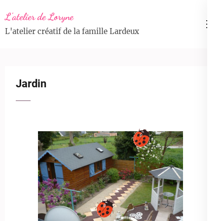
Aller
L'atelier de Loryne
au
L'atelier créatif de la famille Lardeux
contenu
(Pressez
Entrée)
Jardin