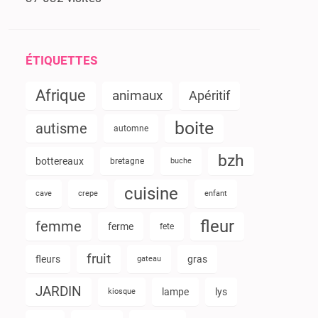
ÉTIQUETTES
Afrique
animaux
Apéritif
boite
autisme
automne
bzh
bottereaux
bretagne
buche
cuisine
cave
crepe
enfant
fleur
femme
ferme
fete
fruit
fleurs
gras
gateau
JARDIN
lampe
lys
kiosque