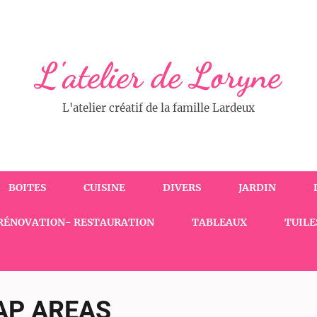
L'atelier de Loryne
L'atelier créatif de la famille Lardeux
BOITES
CUISINE
DIVERS
JARDIN
RÉNOVATION- RESTAURATION
TABLEAUX
TUILE
AP AREAS