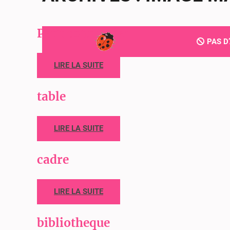
Petit confiturier
PAS D
LIRE LA SUITE
table
LIRE LA SUITE
cadre
LIRE LA SUITE
bibliotheque