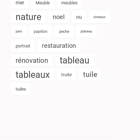
mer
Meuble
meubles
nature
noel
nu
oiseaux
pain
papillon
peche
plateau
restauration
portrait
tableau
rénovation
tableaux
tuile
truite
tuiles