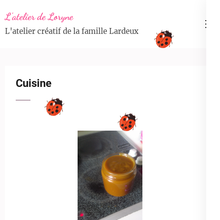
Aller
L'atelier de Loryne
au
L'atelier créatif de la famille Lardeux
contenu
(Pressez
Entrée)
Cuisine