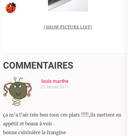
[SHOW PICTURE LIST]
COMMENTAIRES
louis marthe
25 février 2011
ça m’a l’air très bon tous ces plats !!!!!,ils mettent en
appétit et beaux à voir .
bonne cuisinière la frangine