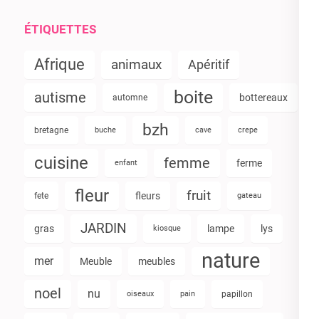
ÉTIQUETTES
Afrique
animaux
Apéritif
boite
autisme
bottereaux
automne
bzh
bretagne
buche
cave
crepe
cuisine
femme
ferme
enfant
fleur
fruit
fleurs
fete
gateau
JARDIN
gras
lampe
lys
kiosque
nature
mer
Meuble
meubles
noel
nu
oiseaux
pain
papillon