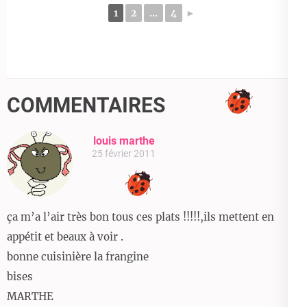
1
2
...
4
►
COMMENTAIRES
louis marthe
25 février 2011
ça m’a l’air très bon tous ces plats !!!!!,ils mettent en
appétit et beaux à voir .
bonne cuisinière la frangine
bises
MARTHE