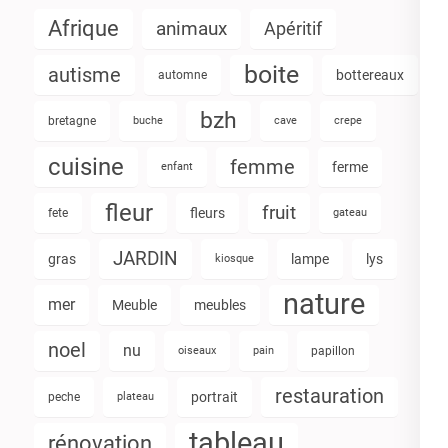
Afrique
animaux
Apéritif
boite
autisme
bottereaux
automne
bzh
bretagne
buche
cave
crepe
cuisine
femme
ferme
enfant
fleur
fruit
fleurs
fete
gateau
JARDIN
gras
lampe
lys
kiosque
nature
mer
Meuble
meubles
noel
nu
oiseaux
pain
papillon
restauration
portrait
peche
plateau
tableau
rénovation