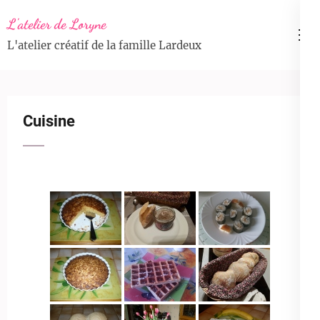
Aller
L'atelier de Loryne
au
L'atelier créatif de la famille Lardeux
contenu
(Pressez
Entrée)
Cuisine