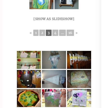
[SHOW AS SLIDESHOW]
◄
1
2
3
4
...
16
►