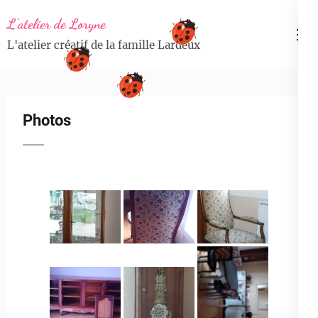
Aller
L'atelier de Loryne
au
L'atelier créatif de la famille Lardeux
contenu
(Pressez
Entrée)
Photos