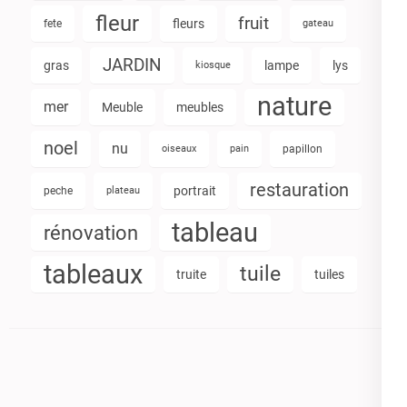
fleur
fruit
fleurs
fete
gateau
JARDIN
gras
lampe
lys
kiosque
nature
mer
Meuble
meubles
noel
nu
oiseaux
pain
papillon
restauration
portrait
peche
plateau
tableau
rénovation
tableaux
tuile
truite
tuiles