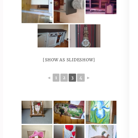
[SHOW AS SLIDESHOW]
◄
1
2
3
4
►