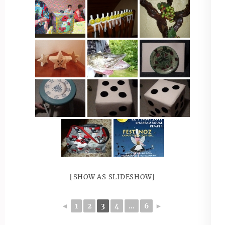
[SHOW AS SLIDESHOW]
◄
1
2
3
4
...
6
►